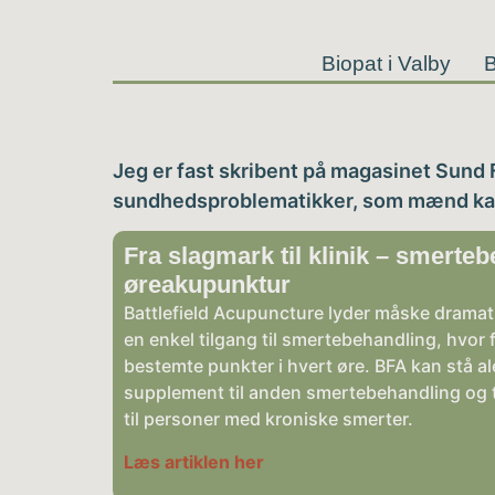
Biopat i Valby
B
Jeg er fast skribent på magasinet Sund 
sundhedsproblematikker, som mænd kan 
Fra slagmark til klinik – smerte
øreakupunktur
Battlefield Acupuncture lyder måske dramati
en enkel tilgang til smertebehandling, hvor
bestemte punkter i hvert øre. BFA kan stå a
supplement til anden smertebehandling og 
til personer med kroniske smerter.
Læs artiklen her