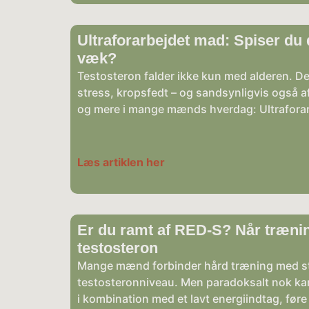
Ultraforarbejdet mad: Spiser du 
væk?
Testosteron falder ikke kun med alderen. De
stress, kropsfedt – og sandsynligvis også a
og mere i mange mænds hverdag: Ultraforar
Læs artiklen her
Er du ramt af RED-S? Når træni
testosteron
Mange mænd forbinder hård træning med styr
testosteronniveau. Men paradoksalt nok ka
i kombination med et lavt energiindtag, føre 