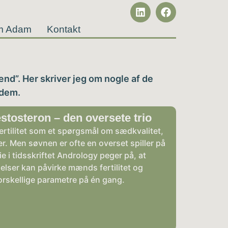
m Adam
Kontakt
nd”. Her skriver jeg om nogle af de
 dem.
testosteron – den oversete trio
tilitet som et spørgsmål om sædkvalitet,
r. Men søvnen er ofte en overset spiller på
e i tidsskriftet Andrology peger på, at
lser kan påvirke mænds fertilitet og
orskellige parametre på én gang.