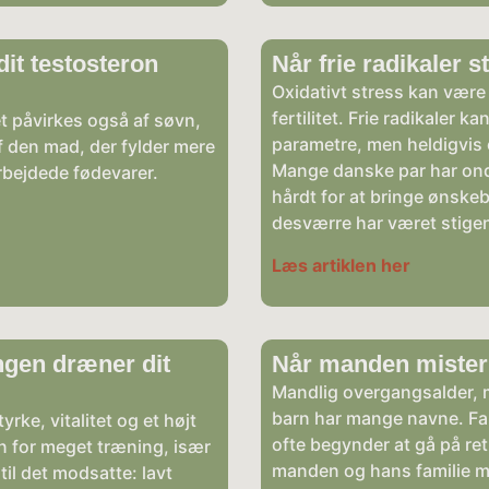
dit testosteron
Når frie radikaler st
Oxidativt stress kan være 
fertilitet. Frie radikaler k
t påvirkes også af søvn,
parametre, men heldigvis 
f den mad, der fylder mere
Mange danske par har ondt 
bejdede fødevarer.
hårdt for at bringe ønskeb
desværre har været stigen
Læs artiklen her
ngen dræner dit
Når manden mister 
Mandlig overgangsalder, m
barn har mange navne. Fak
ke, vitalitet og et højt
ofte begynder at gå på ret
n for meget træning, især
manden og hans familie må
til det modsatte: lavt