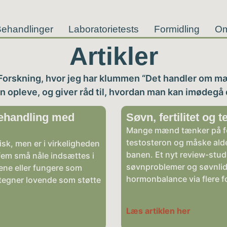
ehandlinger
Laboratorietests
Formidling
O
Artikler
Forskning, hvor jeg har klummen “Det handler om mæ
opleve, og giver råd til, hvordan man kan imødegå
behandling med
Søvn, fertilitet og 
Mange mænd tænker på fer
testosteron og måske alde
sk, men er i virkeligheden
banen. Et nyt review-studi
 fem små nåle indsættes i
søvnproblemer og søvnlide
lene eller fungere som
hormonbalance via flere f
tegner lovende som støtte
Læs artiklen her